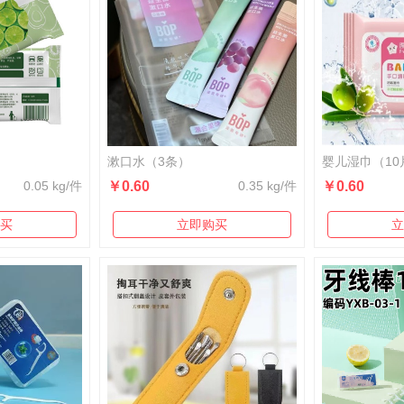
漱口水（3条）
婴儿湿巾（10
0.05 kg/件
￥0.60
0.35 kg/件
￥0.60
买
立即购买
立