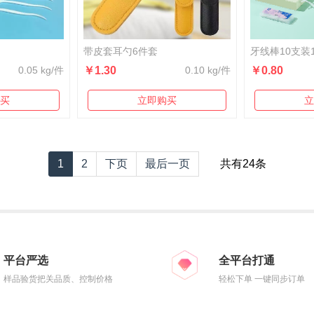
带皮套耳勺6件套
牙线棒10支装
0.05 kg/件
￥1.30
0.10 kg/件
￥0.80
买
立即购买
立
1
2
下页
最后一页
共有24条
平台严选
全平台打通
样品验货把关品质、控制价格
轻松下单 一键同步订单