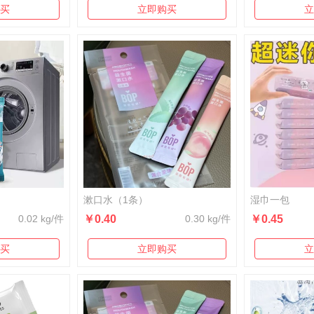
买
立即购买
立
漱口水（1条）
湿巾一包
0.02 kg/件
￥0.40
0.30 kg/件
￥0.45
买
立即购买
立