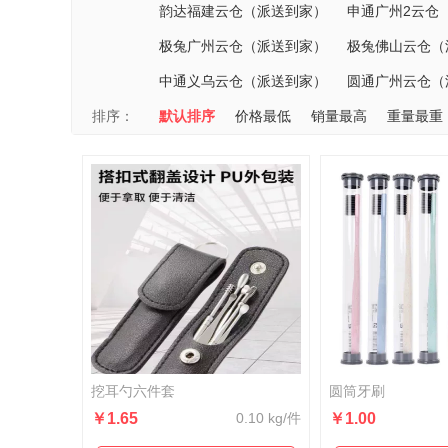
韵达福建云仓（派送到家）
申通广州2云仓
极兔广州云仓（派送到家）
极兔佛山云仓（
中通义乌云仓（派送到家）
圆通广州云仓（
排序：
默认排序
价格最低
销量最高
重量最重
挖耳勺六件套
圆筒牙刷
￥1.65
0.10 kg/件
￥1.00