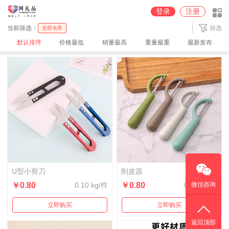
圆通广州云仓（派送到家）
中通广州云仓（派送到家）
登录
注册
京东【JD】广州云仓
顺丰【SF】深圳云仓
当前筛选：
筛选
全部仓库
默认排序
价格最低
销量最高
重量最重
最新发布
U型小剪刀
削皮器
￥0.80
0.10 kg/件
￥0.80
0.02 kg/件
微信咨询
立即购买
立即购买
返回顶部