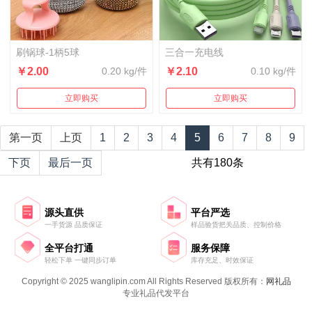
刷锅球-1柄5球
三合一充电线
￥2.00
0.20 kg/件
￥2.10
0.10 kg/件
立即购买
立即购买
第一页
上页
1
2
3
4
5
6
7
8
9
下页
最后一页
共有180条
源头直供
平台严选
一手货源 品质保证
样品验货把关品质、控制价格
全平台打通
服务保障
轻松下单 一键同步订单
库存充足、时效保证
Copyright © 2025 wanglipin.com All Rights Reserved 版权所有：
网礼品
专业礼品代发平台