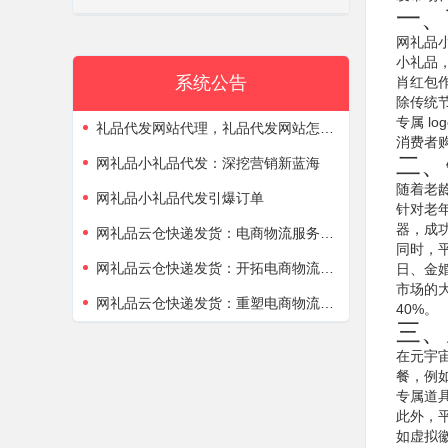
一、
网礼品
小礼品
系统公告
肖红包
除传统节
专属 
礼品代发网站代理，礼品代发网站怎么做
消费者购
二、
网礼品小礼品代发：深挖营销新蓝海
随着老
网礼品小礼品代发引爆订单
针对老
器，成
网礼品云仓快递发货：电商物流服务的进阶之路
同时，
网礼品云仓快递发货：开拓电商物流场景新边疆
日、金
市场的
网礼品云仓快递发货：重塑电商物流服务新范式
40%。
三、
在元宇
餐，例
专属道
此外，
如虚拟