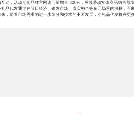
互动，活动期间品牌官网访问量增长 300%，后续带动实体商品销售额增长
小礼品代发通过在节日经济、银发市场、虚实融合等多元场景的深耕，不
未来，随着市场需求的进一步细分和技术的不断发展，小礼品代发将在更
平台严选
全平台打通
样品验货把关品质、控制价格
轻松下单 一键同步订单