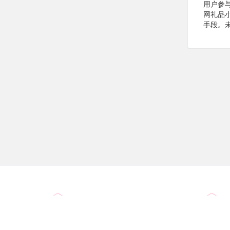
用户参与
网礼品
手段。
源头直供
一手货源 品质保证