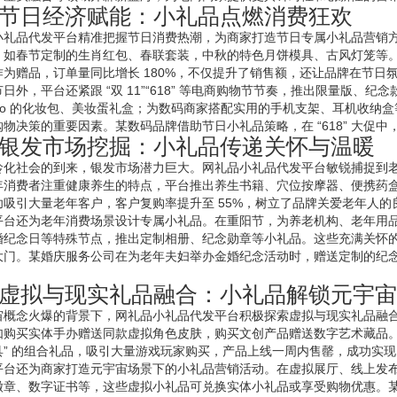
节日经济赋能：小礼品点燃消费狂欢
小礼品代发平台精准把握节日消费热潮，为商家打造节日专属小礼品营销
，如春节定制的生肖红包、春联套装，中秋的特色月饼模具、古风灯笼等
作为赠品，订单量同比增长 180%，不仅提升了销售额，还让品牌在节日
日外，平台还紧跟 “双 11”“618” 等电商购物节节奏，推出限量版、纪念款小
logo 的化妆包、美妆蛋礼盒；为数码商家搭配实用的手机支架、耳机收
物决策的重要因素。某数码品牌借助节日小礼品策略，在 “618” 大促中，
银发市场挖掘：小礼品传递关怀与温暖
龄化社会的到来，银发市场潜力巨大。网礼品小礼品代发平台敏锐捕捉到
年消费者注重健康养生的特点，平台推出养生书籍、穴位按摩器、便携药
功吸引大量老年客户，客户复购率提升至 55%，树立了品牌关爱老年人的
平台还为老年消费场景设计专属小礼品。在重阳节，为养老机构、老年用
婚纪念日等特殊节点，推出定制相册、纪念勋章等小礼品。这些充满关怀
大门。某婚庆服务公司在为老年夫妇举办金婚纪念活动时，赠送定制的纪
虚拟与现实礼品融合：小礼品解锁元宇宙
宙概念火爆的背景下，网礼品小礼品代发平台积极探索虚拟与现实礼品融
如购买实体手办赠送同款虚拟角色皮肤，购买文创产品赠送数字艺术藏品。某
具” 的组合礼品，吸引大量游戏玩家购买，产品上线一周内售罄，成功实
平台还为商家打造元宇宙场景下的小礼品营销活动。在虚拟展厅、线上发
徽章、数字证书等，这些虚拟小礼品可兑换实体小礼品或享受购物优惠。