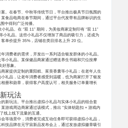
方案。在春节、中秋等传统节日，平台推出极具节日氛围的
。某食品电商在春节期间，通过平台代发带有品牌标识的生
氛围中得到广泛传播。
礼品。在 “双 11” 期间，为美妆商家定制印有 “双 11”
纳盒等小礼品。这些小礼品不仅增加了商品的吸引力，还成为
客单价提升 35%，店铺在类目排名上升 20 位。
老年消费者的需求，开发出一系列适合银发群体的小礼品。
盒等小礼品。某保健品商家通过赠送养生书籍和穴位按摩
良好形象。
品商家提供定制的重阳糕、茱萸香囊等小礼品；在老年人生
的小礼品，让老年消费者感受到温暖，也为商家打开了银发
念相册和勋章，获得客户高度认可，相关服务订单量增长
新玩法
合的新玩法。平台推出虚拟小礼品与实体小礼品的组合套
游戏周边商家通过该模式，推出 “实体钥匙扣 + 游戏内
现了线上线下流量的互通。
布会等场景中，消费者完成互动任务即可获得虚拟小礼品，
某科技品牌在元宇宙新品发布会上，通过发放虚拟徽章吸引